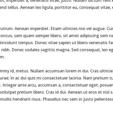
ut, imperdiet a, venenatis vitae, justo. Nullam dictum felis
 tellus. Aenean leo ligula, porttitor eu, consequat vitae, e
rutrum. Aenean imperdiet. Etiam ultricies nisi vel augue. Cur
ncus, sem quam semper libero, sit amet adipiscing sem ne
 tincidunt tempus. Donec vitae sapien ut libero venenatis fa
met nibh. Donec sodales sagittis magna. Sed consequat, leo 
en.
my id, metus. Nullam accumsan lorem in dui. Cras ultricies
 Curae; In ac dui quis mi consectetuer lacinia. Nam pretium tu
is. Integer ante arcu, accumsan a, consectetuer eget, posuer
at pretium libero. Cras id dui. Aenean ut eros et nisl sagi
llis hendrerit risus. Phasellus nec sem in justo pellentesqu