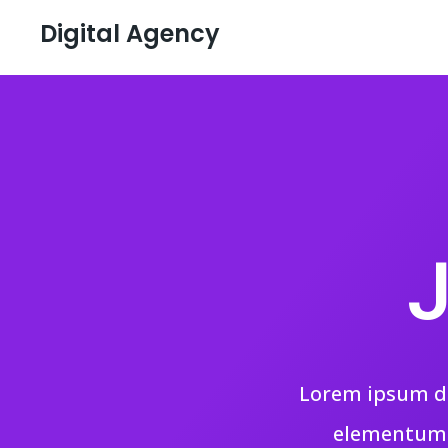
Digital Agency
J
Lorem ipsum dol
elementum f