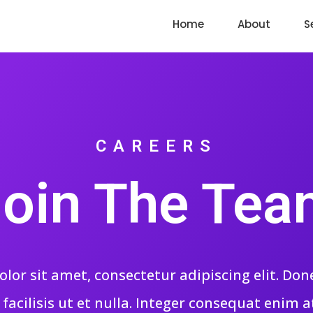
Home
About
S
CAREERS
oin The Te
or sit amet, consectetur adipiscing elit. Done
acilisis ut et nulla. Integer consequat enim 