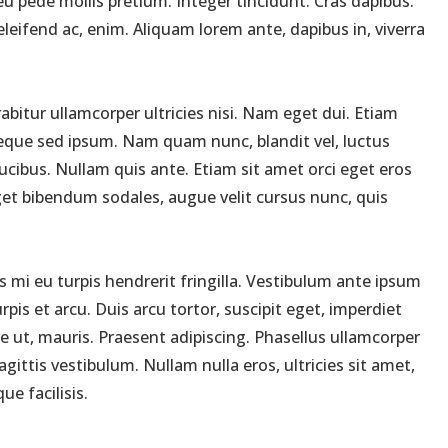
 eu pede mollis pretium. Integer tincidunt. Cras dapibus.
leifend ac, enim. Aliquam lorem ante, dapibus in, viverra
abitur ullamcorper ultricies nisi. Nam eget dui. Etiam
que sed ipsum. Nam quam nunc, blandit vel, luctus
ucibus. Nullam quis ante. Etiam sit amet orci eget eros
eget bibendum sodales, augue velit cursus nunc, quis
 mi eu turpis hendrerit fringilla. Vestibulum ante ipsum
rpis et arcu. Duis arcu tortor, suscipit eget, imperdiet
e ut, mauris. Praesent adipiscing. Phasellus ullamcorper
ttis vestibulum. Nullam nulla eros, ultricies sit amet,
e facilisis.