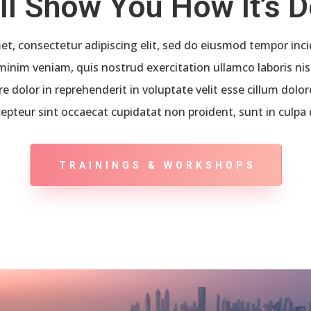
ll Show You How It’s 
t, consectetur adipiscing elit, sed do eiusmod tempor inci
inim veniam, quis nostrud exercitation ullamco laboris ni
e dolor in reprehenderit in voluptate velit esse cillum dolore
epteur sint occaecat cupidatat non proident, sunt in culpa 
TRAININGS & WORKSHOPS