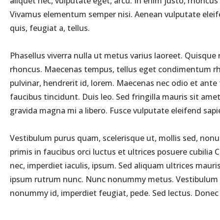
aliquet nec, vulputate eget, arcu. In enim justo, rhoncus 
Vivamus elementum semper nisi. Aenean vulputate eleifend
quis, feugiat a, tellus.
Phasellus viverra nulla ut metus varius laoreet. Quisque 
rhoncus. Maecenas tempus, tellus eget condimentum rho
pulvinar, hendrerit id, lorem. Maecenas nec odio et ante
faucibus tincidunt. Duis leo. Sed fringilla mauris sit a
gravida magna mi a libero. Fusce vulputate eleifend sapi
Vestibulum purus quam, scelerisque ut, mollis sed, nonum
primis in faucibus orci luctus et ultrices posuere cubilia
nec, imperdiet iaculis, ipsum. Sed aliquam ultrices maur
ipsum rutrum nunc. Nunc nonummy metus. Vestibulum volutp
nonummy id, imperdiet feugiat, pede. Sed lectus. Donec mo