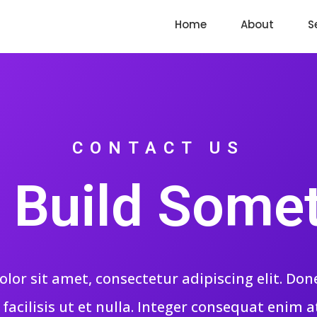
Home
About
S
CONTACT US
s Build Some
or sit amet, consectetur adipiscing elit. Done
acilisis ut et nulla. Integer consequat enim 