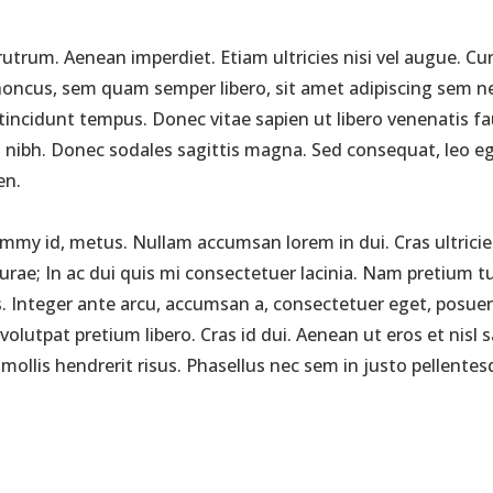
rutrum. Aenean imperdiet. Etiam ultricies nisi vel augue. Cur
ncus, sem quam semper libero, sit amet adipiscing sem ne
 tincidunt tempus. Donec vitae sapien ut libero venenatis fa
met nibh. Donec sodales sagittis magna. Sed consequat, leo 
en.
my id, metus. Nullam accumsan lorem in dui. Cras ultricies
 Curae; In ac dui quis mi consectetuer lacinia. Nam pretium tu
is. Integer ante arcu, accumsan a, consectetuer eget, posuer
at pretium libero. Cras id dui. Aenean ut eros et nisl sagi
llis hendrerit risus. Phasellus nec sem in justo pellentesqu