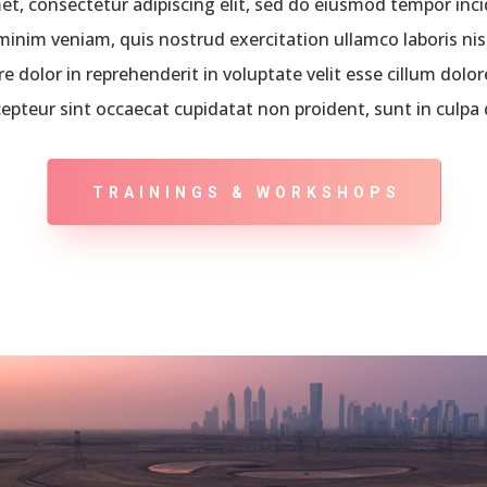
t, consectetur adipiscing elit, sed do eiusmod tempor inci
inim veniam, quis nostrud exercitation ullamco laboris ni
e dolor in reprehenderit in voluptate velit esse cillum dolore
epteur sint occaecat cupidatat non proident, sunt in culpa 
TRAININGS & WORKSHOPS