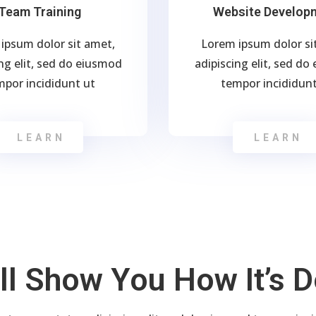
Team Training
Website Develop
ipsum dolor sit amet,
Lorem ipsum dolor si
ng elit, sed do eiusmod
adipiscing elit, sed d
mpor incididunt ut
tempor incididunt
LEARN
LEARN
ll Show You How It’s 